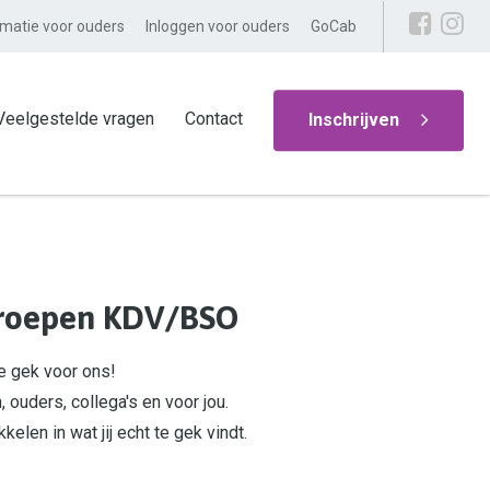
rmatie voor ouders
Inloggen voor ouders
GoCab
Veelgestelde vragen
Contact
Inschrijven
 groepen KDV/BSO
te gek voor ons!
 ouders, collega's en voor jou.
len in wat jij echt te gek vindt.