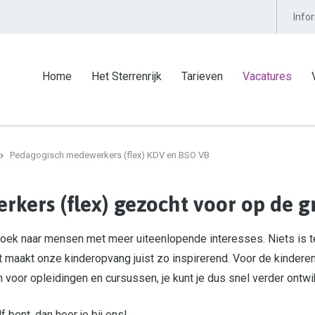
Info
Home
Het Sterrenrijk
Tarieven
Vacatures
Pedagogisch medewerkers (flex) KDV en BSO VB
kers (flex) gezocht voor op de
op zoek naar mensen met meer uiteenlopende interesses. Niets is 
t maakt onze kinderopvang juist zo inspirerend. Voor de kinderen,
oor opleidingen en cursussen, je kunt je dus snel verder ontwikke
lf bent, dan hoor je bij ons!