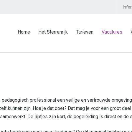
Info
Home
Het Sterrenrijk
Tarieven
Vacatures
 als pedagogisch professional een veilige en vertrouwde omgevin
elf kunnen zijn. Hoe je dat doet? Dat mag je voor een groot dee
amenwerkt. De lijntjes zijn kort, de begeleiding is direct en de s
 echt iets betekenen voor onze kinderen? Op dit moment hebben wi