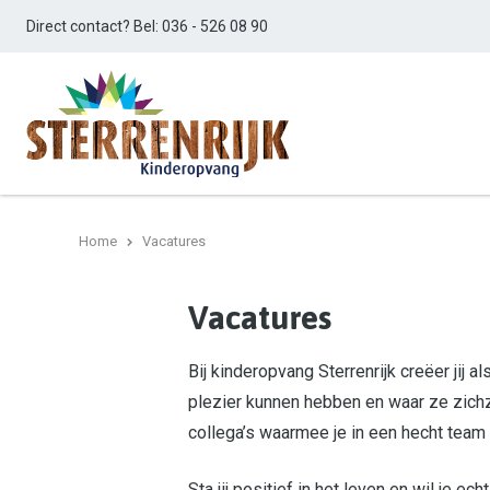
Direct contact? Bel:
036 - 526 08 90
Home
Vacatures
Vacatures
Bij kinderopvang Sterrenrijk creëer jij
plezier kunnen hebben en waar ze zichz
collega’s waarmee je in een hecht team s
Sta jij positief in het leven en wil je