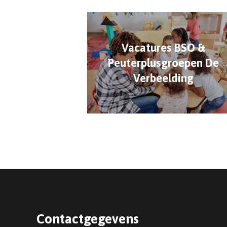
Vacatures BSO &
Peuterplusgroepen De
Verbeelding
Contactgegevens