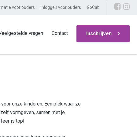
rmatie voor ouders
Inloggen voor ouders
GoCab
Veelgestelde vragen
Contact
Inschrijven
g voor onze kinderen. Een plek waar ze
l zelf vormgeven, samen met je
feer is top!
j meerdere vacatures openstaan.