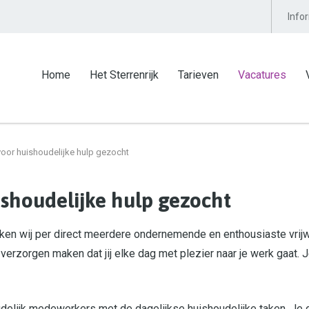
Info
Home
Het Sterrenrijk
Tarieven
Vacatures
 voor huishoudelijke hulp gezocht
uishoudelijke hulp gezocht
n wij per direct meerdere ondernemende en enthousiaste vrijwi
 verzorgen maken dat jij elke dag met plezier naar je werk gaat.
oudelijk medewerkers met de dagelijkse huishoudelijke taken. Je 