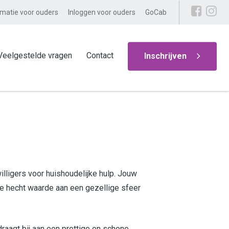
rmatie voor ouders
Inloggen voor ouders
GoCab
Veelgestelde vragen
Contact
Inschrijven
lligers voor huishoudelijke hulp. Jouw
 Je hecht waarde aan een gezellige sfeer
draagt bij aan een prettige en schone