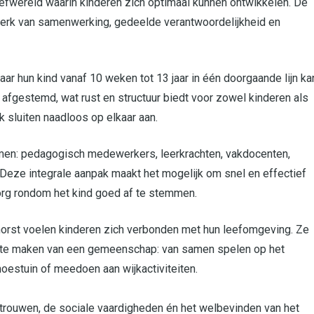
efwereld waarin kinderen zich optimaal kunnen ontwikkelen. De
werk van samenwerking, gedeelde verantwoordelijkheid en
r hun kind vanaf 10 weken tot 13 jaar in één doorgaande lijn ka
 afgestemd, wat rust en structuur biedt voor zowel kinderen als
 sluiten naadloos op elkaar aan.
men: pedagogisch medewerkers, leerkrachten, vakdocenten,
eze integrale aanpak maakt het mogelijk om snel en effectief
zorg rondom het kind goed af te stemmen.
orst voelen kinderen zich verbonden met hun leefomgeving. Ze
uit te maken van een gemeenschap: van samen spelen op het
moestuin of meedoen aan wijkactiviteiten.
rtrouwen, de sociale vaardigheden én het welbevinden van het