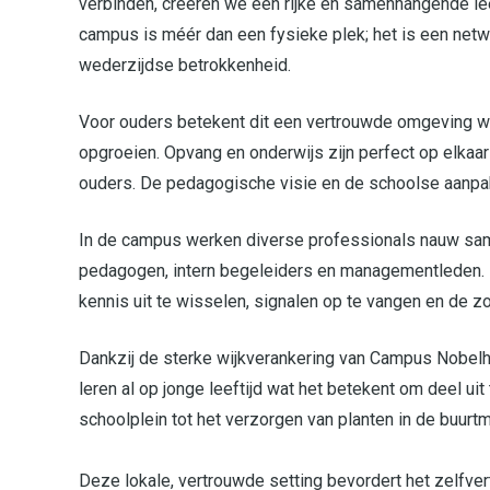
verbinden, creëren we een rijke en samenhangende le
campus is méér dan een fysieke plek; het is een net
wederzijdse betrokkenheid.
Voor ouders betekent dit een vertrouwde omgeving waa
opgroeien. Opvang en onderwijs zijn perfect op elkaar
ouders. De pedagogische visie en de schoolse aanpak
In de campus werken diverse professionals nauw sa
pedagogen, intern begeleiders en managementleden. D
kennis uit te wisselen, signalen op te vangen en de 
Dankzij de sterke wijkverankering van Campus Nobelh
leren al op jonge leeftijd wat het betekent om deel 
schoolplein tot het verzorgen van planten in de buurt
Deze lokale, vertrouwde setting bevordert het zelfve