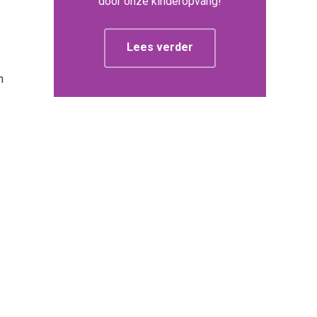
door onze kinderopvang!
Lees verder
n